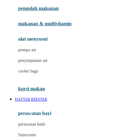
pengolah makanan
Joolz
Jujube
makanan & multivitamin
K
alat menyusui
Kiddycuts
pompa asi
Kumon
penyimpanan asi
L
cooler bags
Leapfrog
kursi makan
Leclerc
DAFTAR IDXSTAR
Lee Vierra
Lillebaby
perawatan bayi
Little Bird Told Me
perawatan kulit
Little Miss Janis
Sunscreen