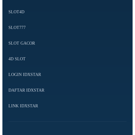
SLOT4D
SLOT777
SLOT GACOR
4D SLOT
LOGIN IDXSTAR
DAFTAR IDXSTAR
LINK IDXSTAR