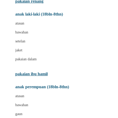
pakaian renang
Bumkins
anak laki-laki (18bln-8thn)
C
atasan
Cetaphil
bawahan
Chicco
setelan
Childlife
jaket
Clevamama
pakaian dalam
Cocolatte
Cottonseeds
pakaian ibu hamil
Cozy N Safe
anak perempuan (18bln-8thn)
Crane
atasan
Cybex
bawahan
D
gaun