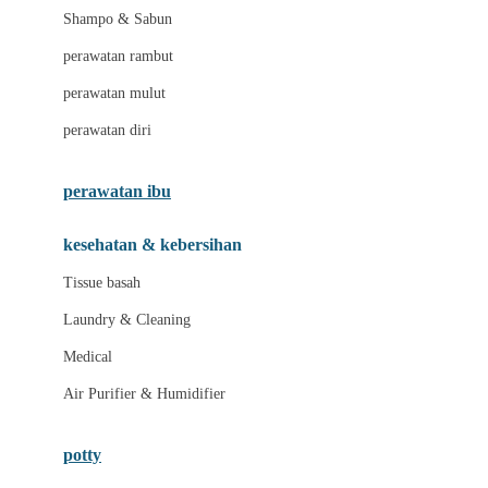
London Taxi
Shampo & Sabun
Love To Dream
perawatan rambut
perawatan mulut
M
perawatan diri
Magformers
Mama's Choice
perawatan ibu
Mamas&Papas
kesehatan & kebersihan
Mamaway
Tissue basah
Maxi Cosi
Laundry & Cleaning
Megabloks
Medical
Micro
Air Purifier & Humidifier
MiDeer
Mimi & Lula
potty
Mini Monkey