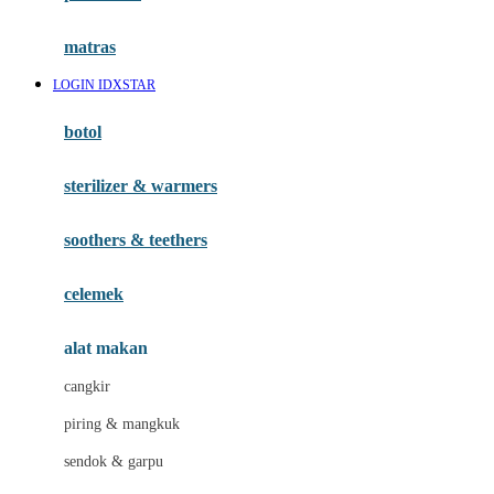
Happy Tummy
Hauck
matras
Havaianas
LOGIN IDXSTAR
Hegen
botol
Hot Wheels
sterilizer & warmers
Hybrid
soothers & teethers
I
Inlacta DHA
celemek
Interlac
alat makan
Ivenet
cangkir
J
piring & mangkuk
Jack N Jill
sendok & garpu
Joie