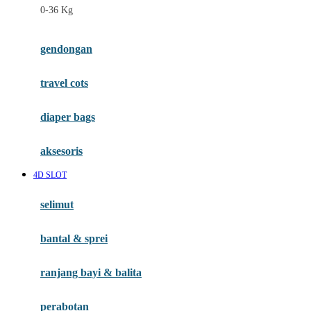
0-36 Kg
Fisher Price
Flipper
gendongan
Friends Of Sally
travel cots
G
diaper bags
Gb
Geko
aksesoris
Graco
4D SLOT
Gund
selimut
H
bantal & sprei
Habbie
Haenim
ranjang bayi & balita
Happy Horse
perabotan