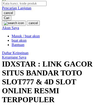
Pencarian Lanjutan
Oh Ma Grain
cancel
Okiedog
Cari
cancel
P
Akun Saya
Masuk / buat akun
Peachy
buat akun
Phil & Ted's
Bantuan
Philips Avent
Daftar Keinginan
Keranjang Saya
Pigeon
IDXSTAR : LINK GACOR
Playgro
SITUS BANDAR TOTO
Poled Global
SLOT777 & 4D SLOT
Ponycycle
ONLINE RESMI
Puma
TERPOPULER
Pureats