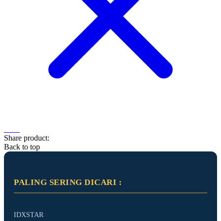
Share product:
Back to top
PALING SERING DICARI :
IDXSTAR