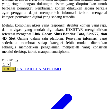
Squishmallows
yang ringan dengan dukungan sistem yang dioptimalkan untuk
berbagai perangkat. Pembaruan konten dilakukan secara berkala
Starbooks
agar pengguna dapat memperoleh informasi terbaru mengenai
kategori permainan digital yang sedang tersedia.
Stick-O
Melalui kombinasi akses yang responsif, struktur konten yang rapi,
Stokke
dan navigasi yang mudah digunakan, IDXSTAR menghadirkan
referensi mengenai
Link Gacor, Situs Bandar Toto, Slot777, dan
Sudocrem
4D Slot Online
dalam satu platform. Penyajian informasi yang
sederhana membuat setiap kategori lebih mudah ditemukan
Sumimo
sekaligus memberikan pengalaman menjelajah yang konsisten
Sunnylife
melalui desktop, tablet, maupun smartphone.
Sun-Staches
choose qty
Swimava
DAFTAR
CLAIM PROMO
LOGIN
T
Tommee Tippee
Trunki
Tutti Bambini