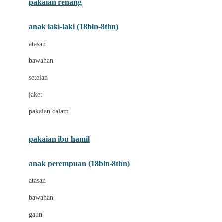
pakaian renang
Bumkins
anak laki-laki (18bln-8thn)
C
atasan
Cetaphil
bawahan
Chicco
setelan
Childlife
jaket
Clevamama
pakaian dalam
Cocolatte
Cottonseeds
pakaian ibu hamil
Cozy N Safe
anak perempuan (18bln-8thn)
Crane
atasan
Cybex
bawahan
D
gaun