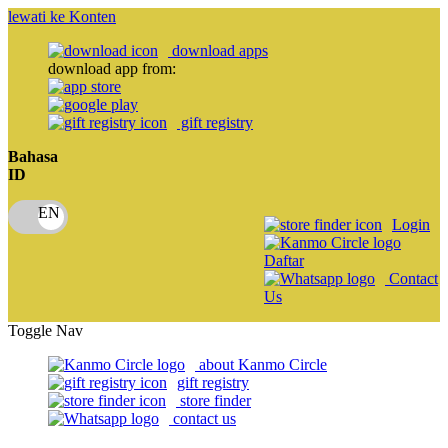
lewati ke Konten
download apps
download app from:
gift registry
Bahasa
ID
Login
Daftar
Contact
Us
Toggle Nav
about Kanmo Circle
gift registry
store finder
contact us