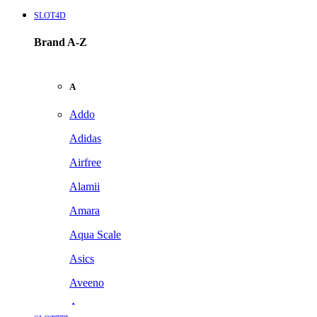
SLOT4D
Brand A-Z
A
Addo
Adidas
Airfree
Alamii
Amara
Aqua Scale
Asics
Aveeno
Awan