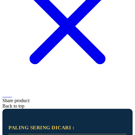
Share product:
Back to top
PALING SERING DICARI :