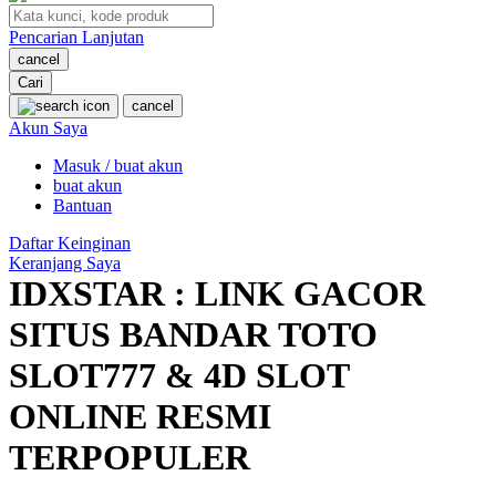
Pencarian Lanjutan
Oh Ma Grain
cancel
Okiedog
Cari
cancel
P
Akun Saya
Masuk / buat akun
Peachy
buat akun
Phil & Ted's
Bantuan
Philips Avent
Daftar Keinginan
Keranjang Saya
Pigeon
IDXSTAR : LINK GACOR
Playgro
SITUS BANDAR TOTO
Poled Global
SLOT777 & 4D SLOT
Ponycycle
ONLINE RESMI
Puma
TERPOPULER
Pureats