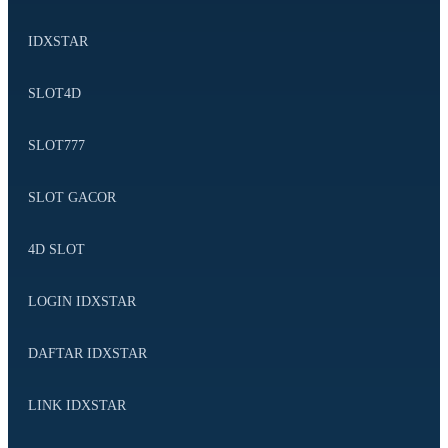
IDXSTAR
SLOT4D
SLOT777
SLOT GACOR
4D SLOT
LOGIN IDXSTAR
DAFTAR IDXSTAR
LINK IDXSTAR