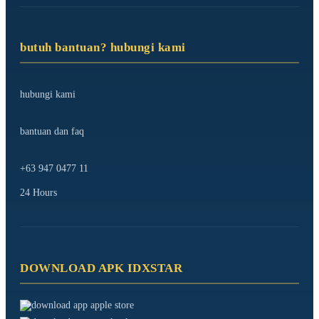
butuh bantuan? hubungi kami
hubungi kami
bantuan dan faq
+63 947 0477 11
24 Hours
DOWNLOAD APK IDXSTAR