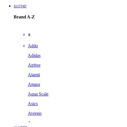
SLOT4D
Brand A-Z
A
Addo
Adidas
Airfree
Alamii
Amara
Aqua Scale
Asics
Aveeno
Awan