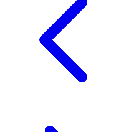
Twistshake
TY Toys
U
V
Veja
Vitaflow
Vtech
W
Waterland
Wellness
X