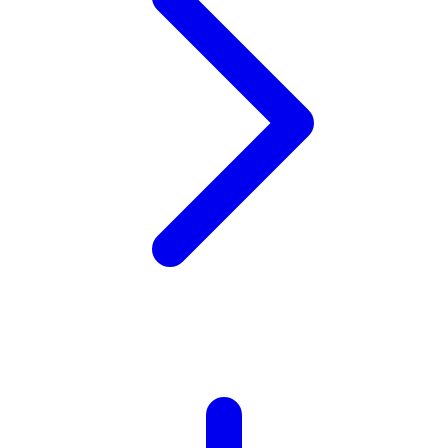
Xootz
Y
Yamatoya
Z
Zaxy
Zoggs
0-9
4Moms
59S