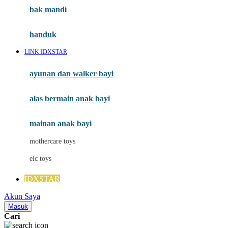
Moby
bak mandi
Momami
handuk
Mothercare
LINK IDXSTAR
Mustela
ayunan dan walker bayi
My Buddy Tag
My K
alas bermain anak bayi
N
mainan anak bayi
Naif
mothercare toys
Nike
elc toys
Nordic Natural
IDXSTAR
Nuby
Akun Saya
Nuna
Masuk
Cari
O