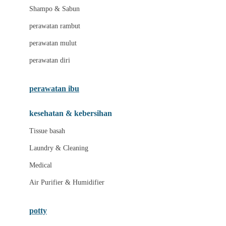
London Taxi
Shampo & Sabun
Love To Dream
perawatan rambut
perawatan mulut
M
perawatan diri
Magformers
Mama's Choice
perawatan ibu
Mamas&Papas
kesehatan & kebersihan
Mamaway
Tissue basah
Maxi Cosi
Laundry & Cleaning
Megabloks
Medical
Micro
Air Purifier & Humidifier
MiDeer
Mimi & Lula
potty
Mini Monkey