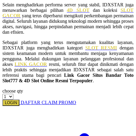
Squishmallows
Selain menghadirkan performa server yang stabil, IDXSTAR juga
menawarkan berbagai pilihan
4D SLOT
dan koleksi
SLOT
Starbooks
GACOR
yang terus diperbarui mengikuti perkembangan permainan
digital. Seluruh layanan didukung teknologi modern sehingga proses
Stick-O
akses, navigasi, hingga perpindahan permainan menjadi lebih cepat
dan efisien.
Stokke
Sebagai platform yang terus mengutamakan kualitas layanan,
Sudocrem
IDXSTAR juga menghadirkan kategori
SLOT RESMI
dengan
sistem keamanan modern untuk membantu menjaga kenyamanan
Sumimo
pengguna. Melalui dukungan layanan pelanggan profesional dan
Sunnylife
akses
LINK GACOR
resmi, seluruh fitur dapat dinikmati dengan
lebih praktis sehingga menjadikan IDXSTAR sebagai salah satu
Sun-Staches
referensi utama bagi pencari
Link Gacor Situs Bandar Toto
Slot777 & 4D Slot Online Resmi Terpopuler
.
Swimava
choose qty
T
DAFTAR
CLAIM PROMO
LOGIN
Tommee Tippee
Trunki
Tutti Bambini