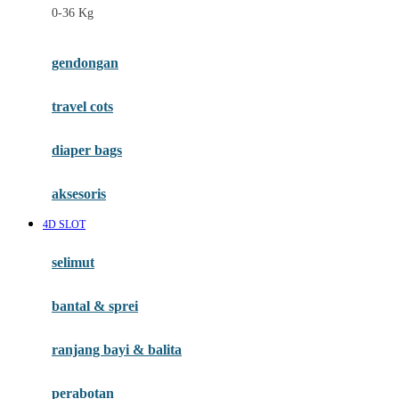
0-36 Kg
Fisher Price
Flipper
gendongan
Friends Of Sally
travel cots
G
diaper bags
Gb
Geko
aksesoris
Graco
4D SLOT
Gund
selimut
H
bantal & sprei
Habbie
Haenim
ranjang bayi & balita
Happy Horse
perabotan