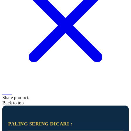
Share product:
Back to top
PALING SERING DICARI :