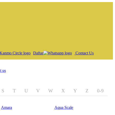
Daftar
Contact Us
t us
S
T
U
V
W
X
Y
Z
0-9
Amara
Aqua Scale