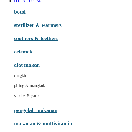
LOGIN IDXSTAR
botol
sterilizer & warmers
soothers & teethers
celemek
alat makan
cangkir
piring & mangkuk
sendok & garpu
pengolah makanan
makanan & multivitamin