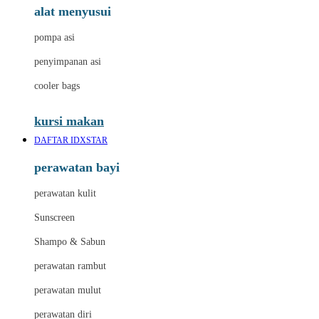
alat menyusui
pompa asi
penyimpanan asi
cooler bags
kursi makan
DAFTAR IDXSTAR
perawatan bayi
perawatan kulit
Sunscreen
Shampo & Sabun
perawatan rambut
perawatan mulut
perawatan diri