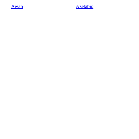
Awan
Azetabio