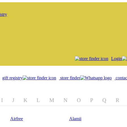
istry
Login
gift registry
store finder
contac
I
J
K
L
M
N
O
P
Q
R
Airfree
Alamii