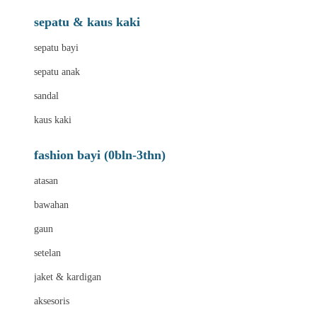
sepatu & kaus kaki
sepatu bayi
sepatu anak
sandal
kaus kaki
fashion bayi (0bln-3thn)
atasan
bawahan
gaun
setelan
jaket & kardigan
aksesoris