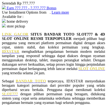
Serendah
Rp 777.777
Q
Earn
777.777
-
7.777.777
Bonus
Use Installment Options from
.
Learn more
QV Baby
Available for :
home delivery
R
store pickup
Real Shades
LINK GACOR
SITUS BANDAR TOTO SLOT777 & 4D
SLOT ONLINE RESMI TERPOPULER
menjadi pilihan bagi
Red Castle
pengguna yang mencari platform permainan digital dengan akses
cepat, sistem stabil, dan koleksi permainan yang lengkap.
Ribbon Madness
IDXSTAR
menghadirkan pengalaman bermain modern melalui
tampilan yang responsif sehingga dapat diakses dengan nyaman
S
menggunakan desktop, tablet, maupun perangkat seluler. Dengan
dukungan server berkualitas, setiap proses login hingga perpindahan
Sebamed
permainan dapat berlangsung lebih lancar melalui
SLOT ONLINE
yang tersedia selama 24 jam.
Silver Cross
Sebagai
BANDAR TOTO
terpercaya, IDXSTAR menyediakan
Simply Idea
beragam kategori permainan dari provider populer yang selalu
diperbarui secara berkala. Pengguna dapat menikmati koleksi
Skip Hop
SLOT777
dengan pilihan permainan yang beragam, didukung
sistem yang cepat serta antarmuka sederhana sehingga memberikan
Spectra
pengalaman bermain yang nyaman bagi seluruh pengguna.