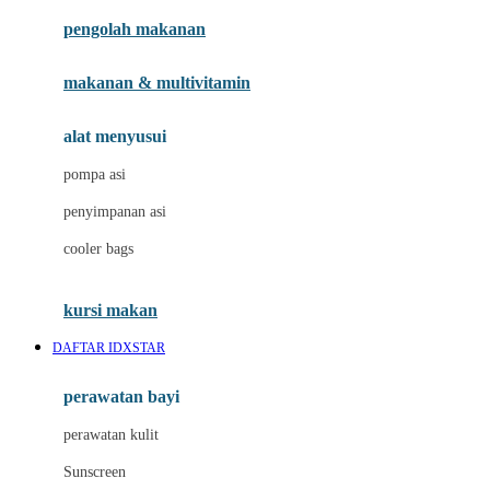
pengolah makanan
Joolz
Jujube
makanan & multivitamin
K
alat menyusui
Kiddycuts
pompa asi
Kumon
penyimpanan asi
L
cooler bags
Leapfrog
kursi makan
Leclerc
DAFTAR IDXSTAR
Lee Vierra
Lillebaby
perawatan bayi
Little Bird Told Me
perawatan kulit
Little Miss Janis
Sunscreen