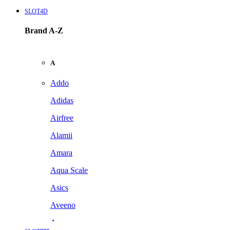
SLOT4D
Brand A-Z
A
Addo
Adidas
Airfree
Alamii
Amara
Aqua Scale
Asics
Aveeno
Awan