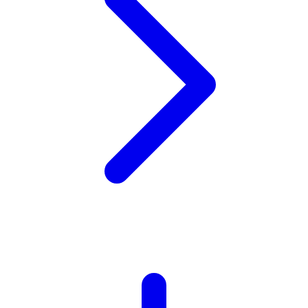
Xootz
Y
Yamatoya
Z
Zaxy
Zoggs
0-9
4Moms
59S