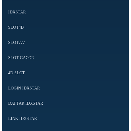
IDXSTAR
SLOT4D
SLOT777
SLOT GACOR
4D SLOT
LOGIN IDXSTAR
DAFTAR IDXSTAR
LINK IDXSTAR