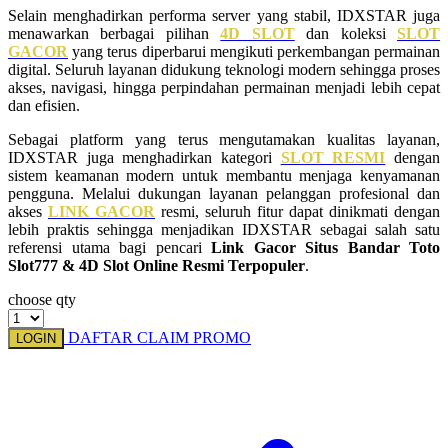
Squishmallows
Selain menghadirkan performa server yang stabil, IDXSTAR juga
menawarkan berbagai pilihan
4D SLOT
dan koleksi
SLOT
Starbooks
GACOR
yang terus diperbarui mengikuti perkembangan permainan
digital. Seluruh layanan didukung teknologi modern sehingga proses
Stick-O
akses, navigasi, hingga perpindahan permainan menjadi lebih cepat
dan efisien.
Stokke
Sebagai platform yang terus mengutamakan kualitas layanan,
Sudocrem
IDXSTAR juga menghadirkan kategori
SLOT RESMI
dengan
sistem keamanan modern untuk membantu menjaga kenyamanan
Sumimo
pengguna. Melalui dukungan layanan pelanggan profesional dan
Sunnylife
akses
LINK GACOR
resmi, seluruh fitur dapat dinikmati dengan
lebih praktis sehingga menjadikan IDXSTAR sebagai salah satu
Sun-Staches
referensi utama bagi pencari
Link Gacor Situs Bandar Toto
Slot777 & 4D Slot Online Resmi Terpopuler
.
Swimava
choose qty
T
DAFTAR
CLAIM PROMO
LOGIN
Tommee Tippee
Trunki
Tutti Bambini