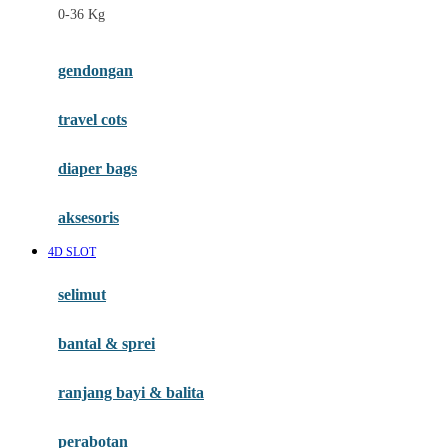
0-36 Kg
Fisher Price
Flipper
gendongan
Friends Of Sally
travel cots
G
diaper bags
Gb
Geko
aksesoris
Graco
4D SLOT
Gund
selimut
H
bantal & sprei
Habbie
Haenim
ranjang bayi & balita
Happy Horse
perabotan