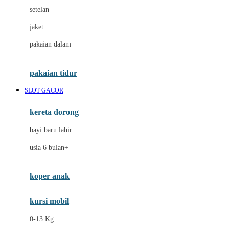
Dae Organics
setelan
Docare
jaket
Doona
pakaian dalam
Down To Earth
Drew
pakaian tidur
Dr. Brown's
SLOT GACOR
E
kereta dorong
ELC
bayi baru lahir
Ergobaby
usia 6 bulan+
Expert Care
koper anak
Ezyroller
kursi mobil
F
0-13 Kg
Felt So Sweet