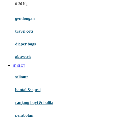
0-36 Kg
Fisher Price
Flipper
gendongan
Friends Of Sally
travel cots
G
diaper bags
Gb
Geko
aksesoris
Graco
4D SLOT
Gund
selimut
H
bantal & sprei
Habbie
Haenim
ranjang bayi & balita
Happy Horse
perabotan