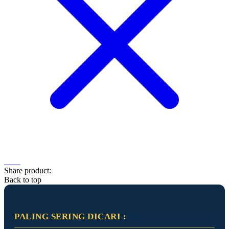
Share product:
Back to top
PALING SERING DICARI :