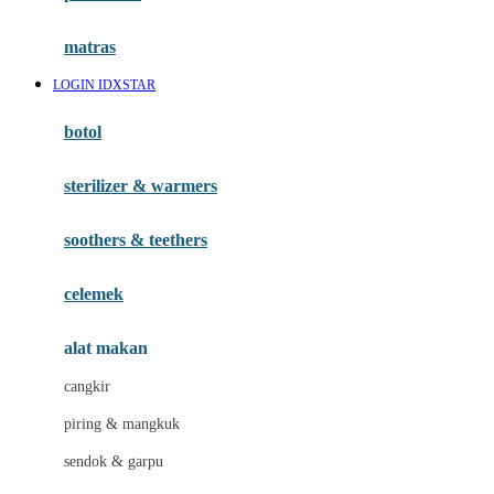
Happy Tummy
Hauck
matras
Havaianas
LOGIN IDXSTAR
Hegen
botol
Hot Wheels
sterilizer & warmers
Hybrid
soothers & teethers
I
Inlacta DHA
celemek
Interlac
alat makan
Ivenet
cangkir
J
piring & mangkuk
Jack N Jill
sendok & garpu
Joie