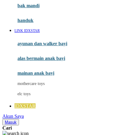
Moby
bak mandi
Momami
handuk
Mothercare
LINK IDXSTAR
Mustela
ayunan dan walker bayi
My Buddy Tag
My K
alas bermain anak bayi
N
mainan anak bayi
Naif
mothercare toys
Nike
elc toys
Nordic Natural
IDXSTAR
Nuby
Akun Saya
Nuna
Masuk
Cari
O