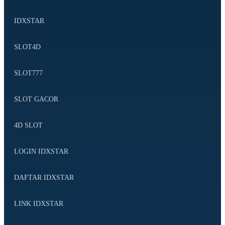
IDXSTAR
SLOT4D
SLOT777
SLOT GACOR
4D SLOT
LOGIN IDXSTAR
DAFTAR IDXSTAR
LINK IDXSTAR