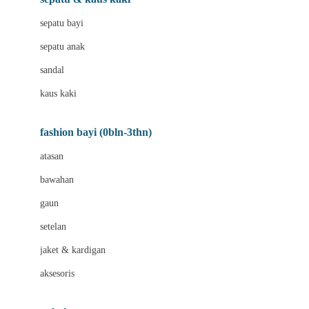
Bio Oil
sepatu bayi
Biolane
sepatu anak
Bite Fighters
sandal
Bizzi Growin
kaus kaki
Blackmores
fashion bayi (0bln-3thn)
Blooming Marvellous
atasan
Bonnels
bawahan
Bravado
gaun
Bruder
setelan
Brush Baby
jaket & kardigan
Buds Organics
aksesoris
Bugaboo
Buggygear