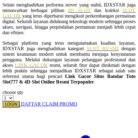
Squishmallows
Selain menghadirkan performa server yang stabil, IDXSTAR juga
menawarkan berbagai pilihan
4D SLOT
dan koleksi
SLOT
Starbooks
GACOR
yang terus diperbarui mengikuti perkembangan permainan
digital. Seluruh layanan didukung teknologi modern sehingga proses
Stick-O
akses, navigasi, hingga perpindahan permainan menjadi lebih cepat
dan efisien.
Stokke
Sebagai platform yang terus mengutamakan kualitas layanan,
Sudocrem
IDXSTAR juga menghadirkan kategori
SLOT RESMI
dengan
sistem keamanan modern untuk membantu menjaga kenyamanan
Sumimo
pengguna. Melalui dukungan layanan pelanggan profesional dan
Sunnylife
akses
LINK GACOR
resmi, seluruh fitur dapat dinikmati dengan
lebih praktis sehingga menjadikan IDXSTAR sebagai salah satu
Sun-Staches
referensi utama bagi pencari
Link Gacor Situs Bandar Toto
Slot777 & 4D Slot Online Resmi Terpopuler
.
Swimava
choose qty
T
DAFTAR
CLAIM PROMO
LOGIN
Tommee Tippee
Trunki
Tutti Bambini