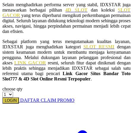
Squishmallows
Selain menghadirkan performa server yang stabil, IDXSTAR juga
menawarkan berbagai pilihan
4D SLOT
dan koleksi
SLOT
Starbooks
GACOR
yang terus diperbarui mengikuti perkembangan permainan
digital. Seluruh layanan didukung teknologi modern sehingga proses
Stick-O
akses, navigasi, hingga perpindahan permainan menjadi lebih cepat
dan efisien.
Stokke
Sebagai platform yang terus mengutamakan kualitas layanan,
Sudocrem
IDXSTAR juga menghadirkan kategori
SLOT RESMI
dengan
sistem keamanan modern untuk membantu menjaga kenyamanan
Sumimo
pengguna. Melalui dukungan layanan pelanggan profesional dan
Sunnylife
akses
LINK GACOR
resmi, seluruh fitur dapat dinikmati dengan
lebih praktis sehingga menjadikan IDXSTAR sebagai salah satu
Sun-Staches
referensi utama bagi pencari
Link Gacor Situs Bandar Toto
Slot777 & 4D Slot Online Resmi Terpopuler
.
Swimava
choose qty
T
DAFTAR
CLAIM PROMO
LOGIN
Tommee Tippee
Trunki
Tutti Bambini