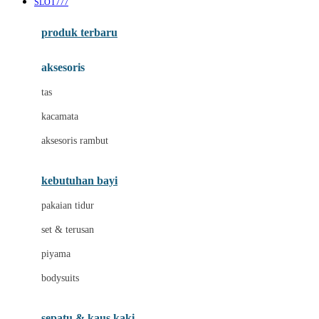
SLOT777
Azetabio
produk terbaru
B
aksesoris
Baabaasheepz
tas
Babiators
kacamata
Baby Dove
aksesoris rambut
Baby Jogger
Baby Rovega
kebutuhan bayi
Babybee
pakaian tidur
Banana Boat
set & terusan
Banz
piyama
Barbie
bodysuits
Beaba
Beauty Barn
sepatu & kaus kaki