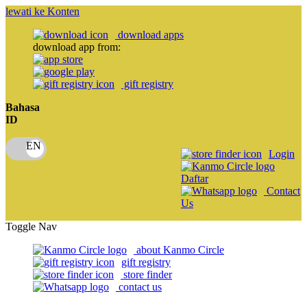
lewati ke Konten
download apps
download app from:
gift registry
Bahasa
ID
Login
Daftar
Contact
Us
Toggle Nav
about Kanmo Circle
gift registry
store finder
contact us