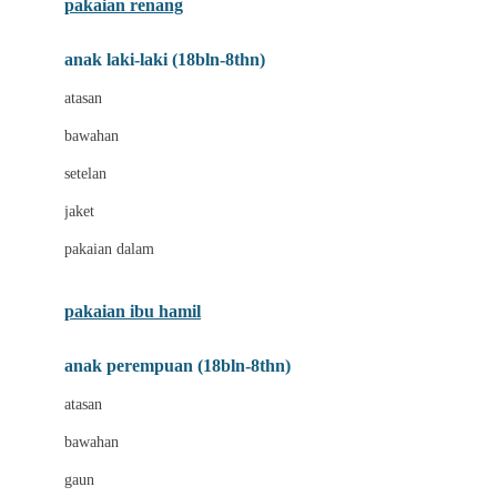
pakaian renang
Bumkins
anak laki-laki (18bln-8thn)
C
atasan
Cetaphil
bawahan
Chicco
setelan
Childlife
jaket
Clevamama
pakaian dalam
Cocolatte
Cottonseeds
pakaian ibu hamil
Cozy N Safe
anak perempuan (18bln-8thn)
Crane
atasan
Cybex
bawahan
D
gaun