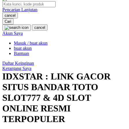
Pencarian Lanjutan
Oh Ma Grain
cancel
Okiedog
Cari
cancel
P
Akun Saya
Masuk / buat akun
Peachy
buat akun
Phil & Ted's
Bantuan
Philips Avent
Daftar Keinginan
Keranjang Saya
Pigeon
IDXSTAR : LINK GACOR
Playgro
SITUS BANDAR TOTO
Poled Global
SLOT777 & 4D SLOT
Ponycycle
ONLINE RESMI
Puma
TERPOPULER
Pureats