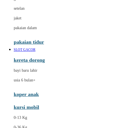
setelan
jaket
pakaian dalam
pakaian tidur
SLOT GACOR
kereta dorong
bayi baru lahir
usia 6 bulan+
koper anak
kursi mobil
0-13 Kg
0-36 Kg