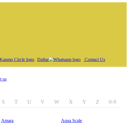
Daftar
Contact Us
t us
S
T
U
V
W
X
Y
Z
0-9
Amara
Aqua Scale