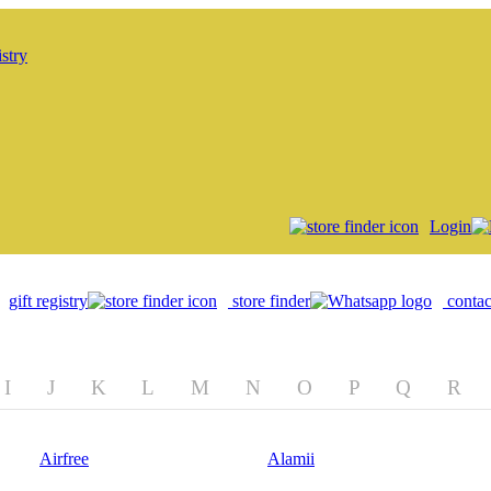
istry
Login
gift registry
store finder
contac
I
J
K
L
M
N
O
P
Q
R
Airfree
Alamii