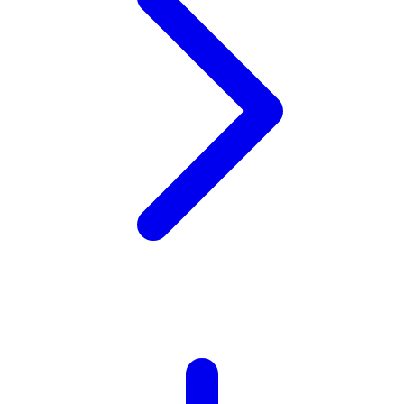
Xootz
Y
Yamatoya
Z
Zaxy
Zoggs
0-9
4Moms
59S