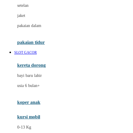
Dae Organics
setelan
Docare
jaket
Doona
pakaian dalam
Down To Earth
Drew
pakaian tidur
Dr. Brown's
SLOT GACOR
E
kereta dorong
ELC
bayi baru lahir
Ergobaby
usia 6 bulan+
Expert Care
koper anak
Ezyroller
kursi mobil
F
0-13 Kg
Felt So Sweet