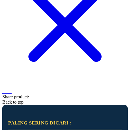
Share product:
Back to top
PALING SERING DICARI :