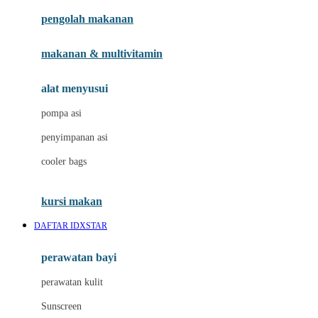
pengolah makanan
Joolz
Jujube
makanan & multivitamin
K
alat menyusui
Kiddycuts
pompa asi
Kumon
penyimpanan asi
L
cooler bags
Leapfrog
kursi makan
Leclerc
DAFTAR IDXSTAR
Lee Vierra
Lillebaby
perawatan bayi
Little Bird Told Me
perawatan kulit
Little Miss Janis
Sunscreen