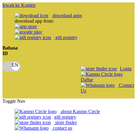
lewati ke Konten
download apps
download app from:
gift registry
Bahasa
ID
Login
Daftar
Contact
Us
Toggle Nav
about Kanmo Circle
gift registry
store finder
contact us