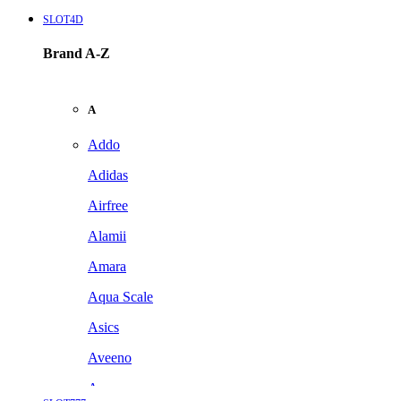
SLOT4D
Brand A-Z
A
Addo
Adidas
Airfree
Alamii
Amara
Aqua Scale
Asics
Aveeno
Awan