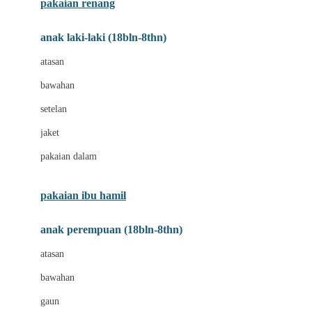
pakaian renang
Bumkins
anak laki-laki (18bln-8thn)
C
atasan
Cetaphil
bawahan
Chicco
setelan
Childlife
jaket
Clevamama
pakaian dalam
Cocolatte
Cottonseeds
pakaian ibu hamil
Cozy N Safe
anak perempuan (18bln-8thn)
Crane
atasan
Cybex
bawahan
D
gaun