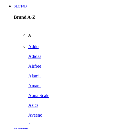
SLOT4D
Brand A-Z
A
Addo
Adidas
Airfree
Alamii
Amara
Aqua Scale
Asics
Aveeno
Awan