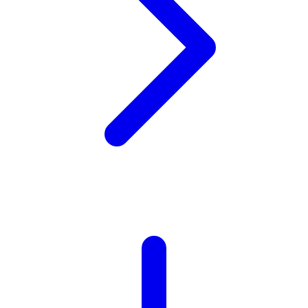
Xootz
Y
Yamatoya
Z
Zaxy
Zoggs
0-9
4Moms
59S