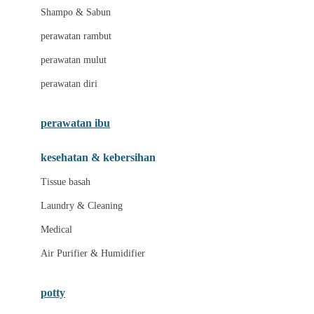
London Taxi
Shampo & Sabun
Love To Dream
perawatan rambut
perawatan mulut
M
perawatan diri
Magformers
Mama's Choice
perawatan ibu
Mamas&Papas
kesehatan & kebersihan
Mamaway
Tissue basah
Maxi Cosi
Laundry & Cleaning
Megabloks
Medical
Micro
Air Purifier & Humidifier
MiDeer
Mimi & Lula
potty
Mini Monkey