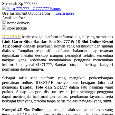
Serendah
Rp 777.777
Q
Earn
777.777
-
7.777.777
Bonus
Use Installment Options from
.
Learn more
QV Baby
Available for :
home delivery
R
store pickup
Real Shades
IDXSTAR
hadir sebagai platform informasi digital yang membahas
Link Gacor Situs Bandar Toto Slot777 & 4D Slot Online Resmi
Red Castle
Terpopuler
dengan penyajian konten yang terstruktur dan mudah
diakses. Tampilan responsif membantu halaman tetap nyaman
Ribbon Madness
digunakan melalui desktop maupun perangkat seluler, sementara
navigasi yang sederhana memudahkan pengguna menemukan
S
informasi mengenai SLOT777, Bandar Toto, dan berbagai kategori
permainan digital lainnya.
Sebamed
Sebagai salah satu platform yang mengikuti perkembangan
Silver Cross
permainan online, IDXSTAR menyediakan beragam informasi
mengenai
Bandar Toto dan Slot777
dalam satu halaman yang
Simply Idea
praktis. Setiap kategori disusun secara jelas sehingga pengguna
dapat menjelajahi informasi permainan, pembaruan layanan, serta
Skip Hop
berbagai fitur yang tersedia tanpa harus melalui navigasi yang rumit.
Spectra
Kategori
4D Slot Online
juga menjadi salah satu pembahasan yang
tersedia di IDXSTAR. Informasi disajikan melalui struktur halaman