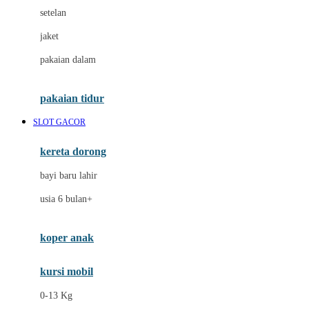
Dae Organics
setelan
Docare
jaket
Doona
pakaian dalam
Down To Earth
Drew
pakaian tidur
Dr. Brown's
SLOT GACOR
E
kereta dorong
ELC
bayi baru lahir
Ergobaby
usia 6 bulan+
Expert Care
koper anak
Ezyroller
kursi mobil
F
0-13 Kg
Felt So Sweet