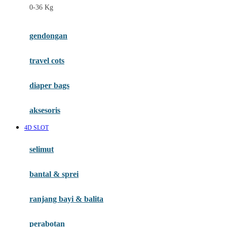
0-36 Kg
Fisher Price
Flipper
gendongan
Friends Of Sally
travel cots
G
diaper bags
Gb
Geko
aksesoris
Graco
4D SLOT
Gund
selimut
H
bantal & sprei
Habbie
Haenim
ranjang bayi & balita
Happy Horse
perabotan