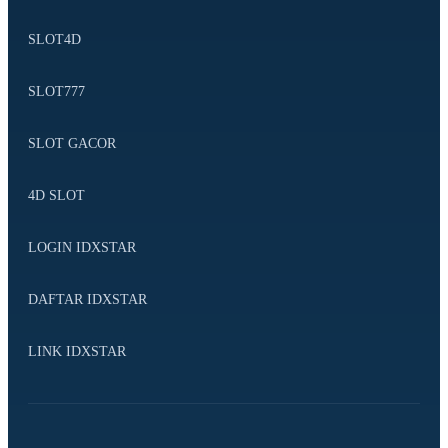
SLOT4D
SLOT777
SLOT GACOR
4D SLOT
LOGIN IDXSTAR
DAFTAR IDXSTAR
LINK IDXSTAR