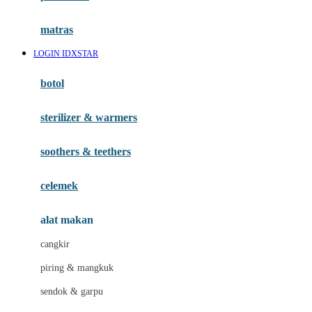
Happy Tummy
Hauck
matras
Havaianas
LOGIN IDXSTAR
Hegen
botol
Hot Wheels
sterilizer & warmers
Hybrid
soothers & teethers
I
Inlacta DHA
celemek
Interlac
alat makan
Ivenet
cangkir
J
piring & mangkuk
Jack N Jill
sendok & garpu
Joie