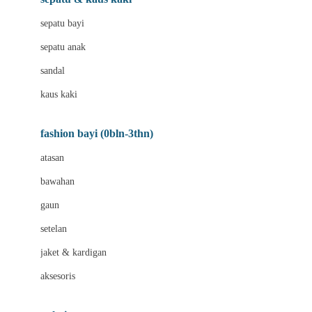
Bio Oil
sepatu bayi
Biolane
sepatu anak
Bite Fighters
sandal
Bizzi Growin
kaus kaki
Blackmores
fashion bayi (0bln-3thn)
Blooming Marvellous
atasan
Bonnels
bawahan
Bravado
gaun
Bruder
setelan
Brush Baby
jaket & kardigan
Buds Organics
aksesoris
Bugaboo
Buggygear