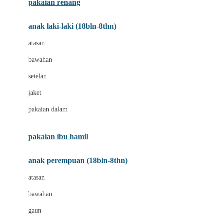
pakaian renang
Bumkins
anak laki-laki (18bln-8thn)
C
atasan
Cetaphil
bawahan
Chicco
setelan
Childlife
jaket
Clevamama
pakaian dalam
Cocolatte
Cottonseeds
pakaian ibu hamil
Cozy N Safe
anak perempuan (18bln-8thn)
Crane
atasan
Cybex
bawahan
D
gaun