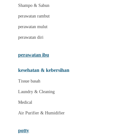
London Taxi
Shampo & Sabun
Love To Dream
perawatan rambut
perawatan mulut
M
perawatan diri
Magformers
Mama's Choice
perawatan ibu
Mamas&Papas
kesehatan & kebersihan
Mamaway
Tissue basah
Maxi Cosi
Laundry & Cleaning
Megabloks
Medical
Micro
Air Purifier & Humidifier
MiDeer
Mimi & Lula
potty
Mini Monkey