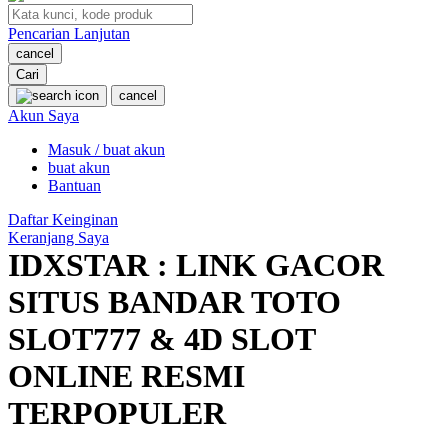
Pencarian Lanjutan
Oh Ma Grain
cancel
Okiedog
Cari
cancel
P
Akun Saya
Masuk / buat akun
Peachy
buat akun
Phil & Ted's
Bantuan
Philips Avent
Daftar Keinginan
Keranjang Saya
Pigeon
IDXSTAR : LINK GACOR
Playgro
SITUS BANDAR TOTO
Poled Global
SLOT777 & 4D SLOT
Ponycycle
ONLINE RESMI
Puma
TERPOPULER
Pureats