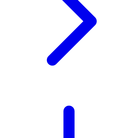
Xootz
Y
Yamatoya
Z
Zaxy
Zoggs
0-9
4Moms
59S