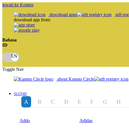
lewati ke Konten
download apps
gift reg
download app from:
Bahasa
ID
Toggle Nav
about Kanmo Circle
SLOT4D
A
B
C
D
E
F
G
H
Addo
Adidas