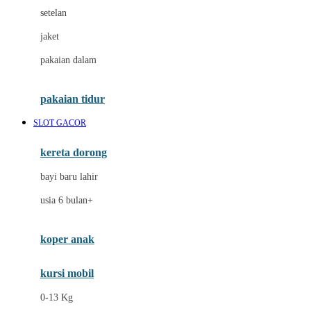
Dae Organics
setelan
Docare
jaket
Doona
pakaian dalam
Down To Earth
Drew
pakaian tidur
Dr. Brown's
SLOT GACOR
E
kereta dorong
ELC
bayi baru lahir
Ergobaby
usia 6 bulan+
Expert Care
koper anak
Ezyroller
kursi mobil
F
0-13 Kg
Felt So Sweet