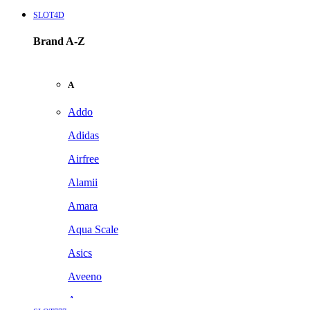
SLOT4D
Brand A-Z
A
Addo
Adidas
Airfree
Alamii
Amara
Aqua Scale
Asics
Aveeno
Awan