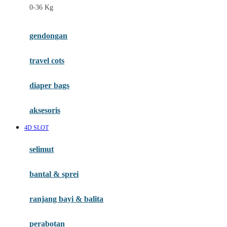
0-36 Kg
Fisher Price
Flipper
gendongan
Friends Of Sally
travel cots
G
diaper bags
Gb
Geko
aksesoris
Graco
4D SLOT
Gund
selimut
H
bantal & sprei
Habbie
Haenim
ranjang bayi & balita
Happy Horse
perabotan