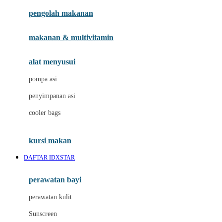
pengolah makanan
Joolz
Jujube
makanan & multivitamin
K
alat menyusui
Kiddycuts
pompa asi
Kumon
penyimpanan asi
L
cooler bags
Leapfrog
kursi makan
Leclerc
DAFTAR IDXSTAR
Lee Vierra
Lillebaby
perawatan bayi
Little Bird Told Me
perawatan kulit
Little Miss Janis
Sunscreen