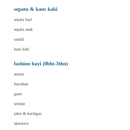
sepatu & kaus kaki
sepatu bayi
sepatu anak
sandal
kaus kaki
fashion bayi (0bln-3thn)
atasan
bawahan
gaun
setelan
jaket & kardigan
aksesoris