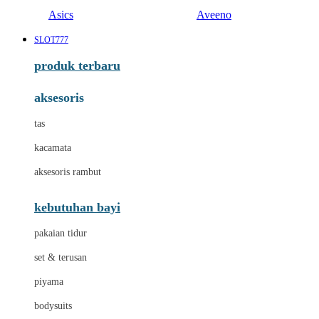
Asics
Aveeno
SLOT777
produk terbaru
aksesoris
tas
kacamata
aksesoris rambut
kebutuhan bayi
pakaian tidur
set & terusan
piyama
bodysuits