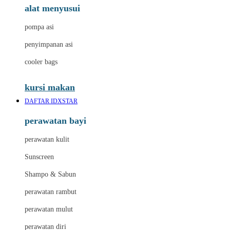
alat menyusui
pompa asi
penyimpanan asi
cooler bags
kursi makan
DAFTAR IDXSTAR
perawatan bayi
perawatan kulit
Sunscreen
Shampo & Sabun
perawatan rambut
perawatan mulut
perawatan diri