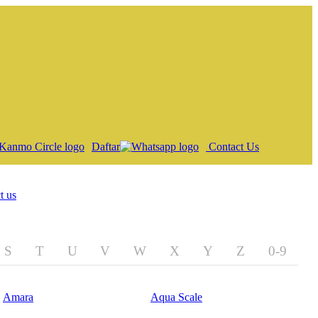
Daftar
Contact Us
t us
S
T
U
V
W
X
Y
Z
0-9
Amara
Aqua Scale