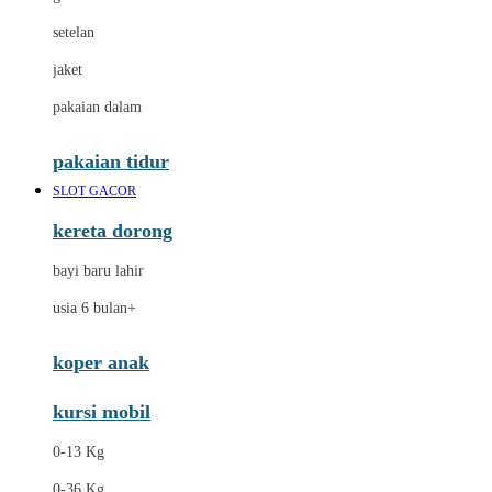
setelan
jaket
pakaian dalam
pakaian tidur
SLOT GACOR
kereta dorong
bayi baru lahir
usia 6 bulan+
koper anak
kursi mobil
0-13 Kg
0-36 Kg