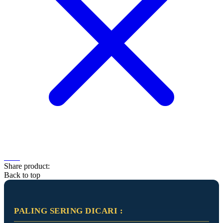
Share product:
Back to top
PALING SERING DICARI :