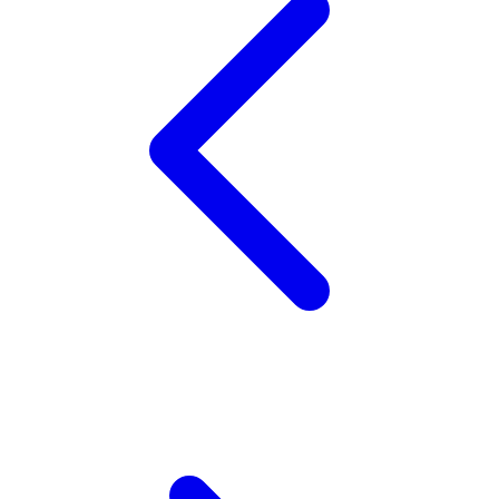
Twistshake
TY Toys
U
V
Veja
Vitaflow
Vtech
W
Waterland
Wellness
X