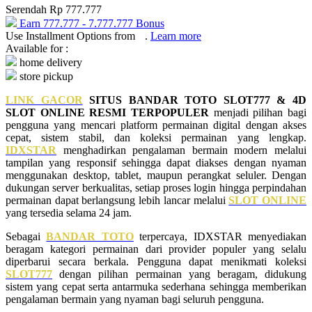
Serendah
Rp 777.777
Q
Earn
777.777
-
7.777.777
Bonus
Use Installment Options from
.
Learn more
QV Baby
Available for :
home delivery
R
store pickup
Real Shades
LINK GACOR
SITUS BANDAR TOTO SLOT777 & 4D
SLOT ONLINE RESMI TERPOPULER
menjadi pilihan bagi
Red Castle
pengguna yang mencari platform permainan digital dengan akses
cepat, sistem stabil, dan koleksi permainan yang lengkap.
Ribbon Madness
IDXSTAR
menghadirkan pengalaman bermain modern melalui
tampilan yang responsif sehingga dapat diakses dengan nyaman
S
menggunakan desktop, tablet, maupun perangkat seluler. Dengan
dukungan server berkualitas, setiap proses login hingga perpindahan
Sebamed
permainan dapat berlangsung lebih lancar melalui
SLOT ONLINE
yang tersedia selama 24 jam.
Silver Cross
Sebagai
BANDAR TOTO
terpercaya, IDXSTAR menyediakan
Simply Idea
beragam kategori permainan dari provider populer yang selalu
diperbarui secara berkala. Pengguna dapat menikmati koleksi
Skip Hop
SLOT777
dengan pilihan permainan yang beragam, didukung
sistem yang cepat serta antarmuka sederhana sehingga memberikan
Spectra
pengalaman bermain yang nyaman bagi seluruh pengguna.