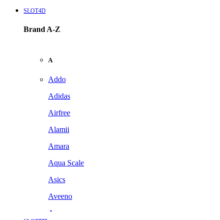
SLOT4D
Brand A-Z
A
Addo
Adidas
Airfree
Alamii
Amara
Aqua Scale
Asics
Aveeno
Awan