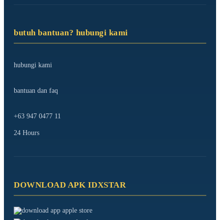
butuh bantuan? hubungi kami
hubungi kami
bantuan dan faq
+63 947 0477 11
24 Hours
DOWNLOAD APK IDXSTAR