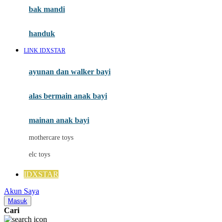
Moby
bak mandi
Momami
handuk
Mothercare
LINK IDXSTAR
Mustela
ayunan dan walker bayi
My Buddy Tag
My K
alas bermain anak bayi
N
mainan anak bayi
Naif
mothercare toys
Nike
elc toys
Nordic Natural
IDXSTAR
Nuby
Akun Saya
Nuna
Masuk
Cari
O