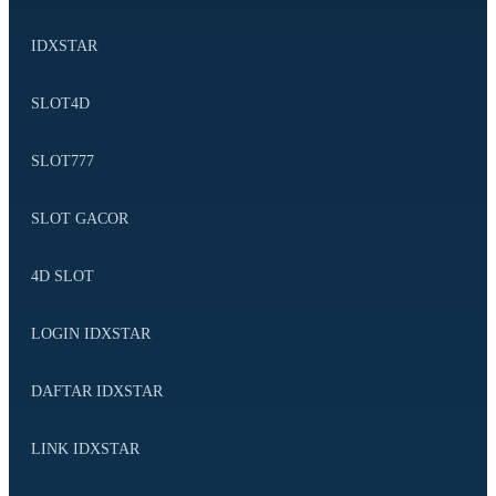
IDXSTAR
SLOT4D
SLOT777
SLOT GACOR
4D SLOT
LOGIN IDXSTAR
DAFTAR IDXSTAR
LINK IDXSTAR