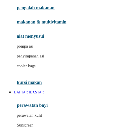
pengolah makanan
Joolz
Jujube
makanan & multivitamin
K
alat menyusui
Kiddycuts
pompa asi
Kumon
penyimpanan asi
L
cooler bags
Leapfrog
kursi makan
Leclerc
DAFTAR IDXSTAR
Lee Vierra
Lillebaby
perawatan bayi
Little Bird Told Me
perawatan kulit
Little Miss Janis
Sunscreen