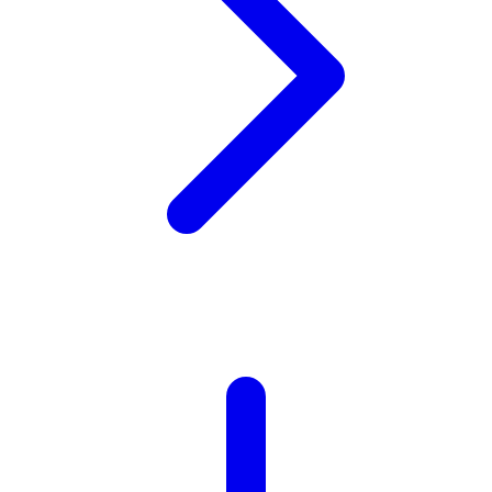
Xootz
Y
Yamatoya
Z
Zaxy
Zoggs
0-9
4Moms
59S