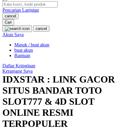
Pencarian Lanjutan
Oh Ma Grain
cancel
Okiedog
Cari
cancel
P
Akun Saya
Masuk / buat akun
Peachy
buat akun
Phil & Ted's
Bantuan
Philips Avent
Daftar Keinginan
Keranjang Saya
Pigeon
IDXSTAR : LINK GACOR
Playgro
SITUS BANDAR TOTO
Poled Global
SLOT777 & 4D SLOT
Ponycycle
ONLINE RESMI
Puma
TERPOPULER
Pureats