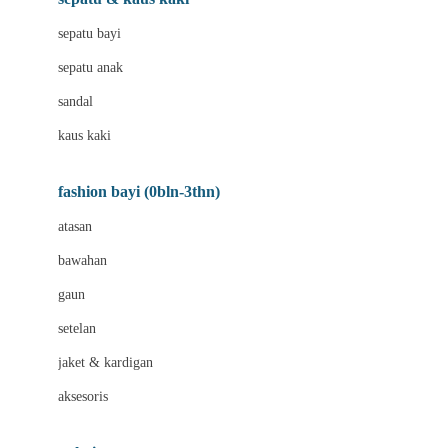
Bio Oil
sepatu bayi
Biolane
sepatu anak
Bite Fighters
sandal
Bizzi Growin
kaus kaki
Blackmores
fashion bayi (0bln-3thn)
Blooming Marvellous
atasan
Bonnels
bawahan
Bravado
gaun
Bruder
setelan
Brush Baby
jaket & kardigan
Buds Organics
aksesoris
Bugaboo
Buggygear