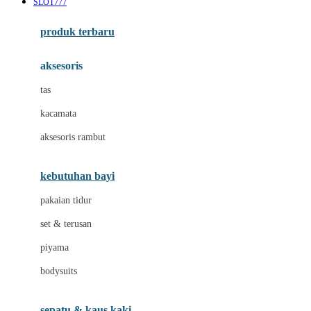
SLOT777
Azetabio
produk terbaru
B
aksesoris
Baabaasheepz
tas
Babiators
kacamata
Baby Dove
aksesoris rambut
Baby Jogger
Baby Rovega
kebutuhan bayi
Babybee
pakaian tidur
Banana Boat
set & terusan
Banz
piyama
Barbie
bodysuits
Beaba
Beauty Barn
sepatu & kaus kaki