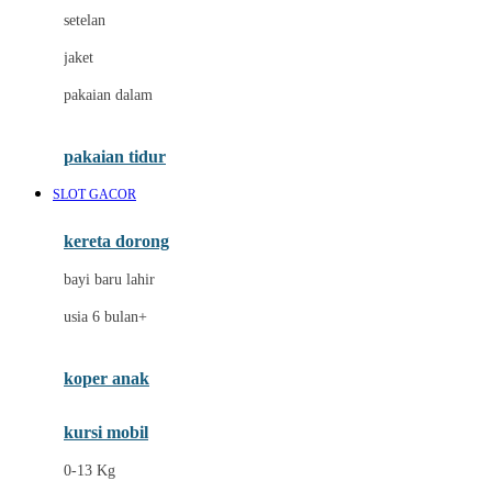
Dae Organics
setelan
Docare
jaket
Doona
pakaian dalam
Down To Earth
Drew
pakaian tidur
Dr. Brown's
SLOT GACOR
E
kereta dorong
ELC
bayi baru lahir
Ergobaby
usia 6 bulan+
Expert Care
koper anak
Ezyroller
kursi mobil
F
0-13 Kg
Felt So Sweet