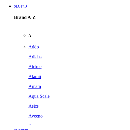
SLOT4D
Brand A-Z
A
Addo
Adidas
Airfree
Alamii
Amara
Aqua Scale
Asics
Aveeno
Awan