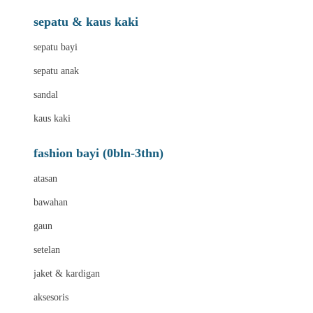
sepatu & kaus kaki
sepatu bayi
sepatu anak
sandal
kaus kaki
fashion bayi (0bln-3thn)
atasan
bawahan
gaun
setelan
jaket & kardigan
aksesoris