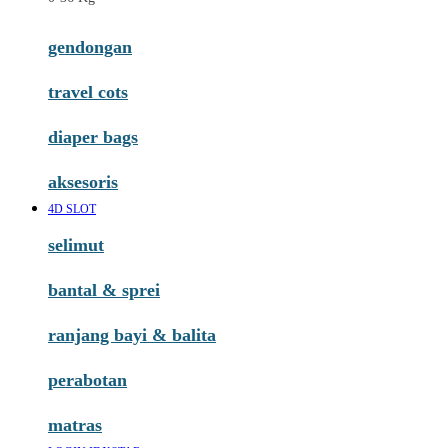
gendongan
travel cots
diaper bags
aksesoris
4D SLOT
selimut
bantal & sprei
ranjang bayi & balita
perabotan
matras