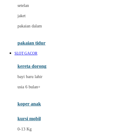
Dae Organics
setelan
Docare
jaket
Doona
pakaian dalam
Down To Earth
Drew
pakaian tidur
Dr. Brown's
SLOT GACOR
E
kereta dorong
ELC
bayi baru lahir
Ergobaby
usia 6 bulan+
Expert Care
koper anak
Ezyroller
kursi mobil
F
0-13 Kg
Felt So Sweet