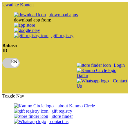
lewati ke Konten
download apps
download app from:
gift registry
Bahasa
ID
Login
Daftar
Contact
Us
Toggle Nav
about Kanmo Circle
gift registry
store finder
contact us