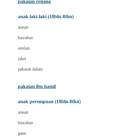
pakaian renang
Bumkins
anak laki-laki (18bln-8thn)
C
atasan
Cetaphil
bawahan
Chicco
setelan
Childlife
jaket
Clevamama
pakaian dalam
Cocolatte
Cottonseeds
pakaian ibu hamil
Cozy N Safe
anak perempuan (18bln-8thn)
Crane
atasan
Cybex
bawahan
D
gaun