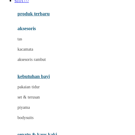
SLOT777
Azetabio
produk terbaru
B
aksesoris
Baabaasheepz
tas
Babiators
kacamata
Baby Dove
aksesoris rambut
Baby Jogger
Baby Rovega
kebutuhan bayi
Babybee
pakaian tidur
Banana Boat
set & terusan
Banz
piyama
Barbie
bodysuits
Beaba
Beauty Barn
sepatu & kaus kaki