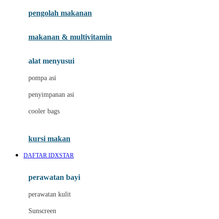
pengolah makanan
Joolz
Jujube
makanan & multivitamin
K
alat menyusui
Kiddycuts
pompa asi
Kumon
penyimpanan asi
L
cooler bags
Leapfrog
kursi makan
Leclerc
DAFTAR IDXSTAR
Lee Vierra
Lillebaby
perawatan bayi
Little Bird Told Me
perawatan kulit
Little Miss Janis
Sunscreen