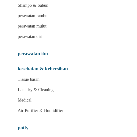
London Taxi
Shampo & Sabun
Love To Dream
perawatan rambut
perawatan mulut
M
perawatan diri
Magformers
Mama's Choice
perawatan ibu
Mamas&Papas
kesehatan & kebersihan
Mamaway
Tissue basah
Maxi Cosi
Laundry & Cleaning
Megabloks
Medical
Micro
Air Purifier & Humidifier
MiDeer
Mimi & Lula
potty
Mini Monkey