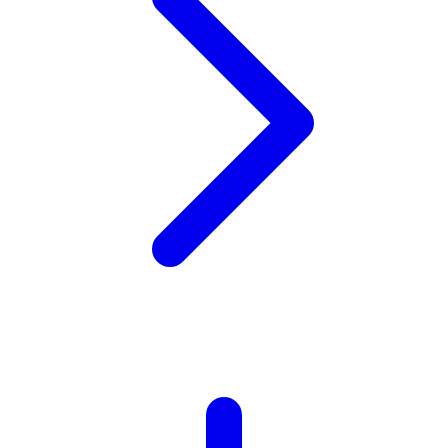
Xootz
Y
Yamatoya
Z
Zaxy
Zoggs
0-9
4Moms
59S