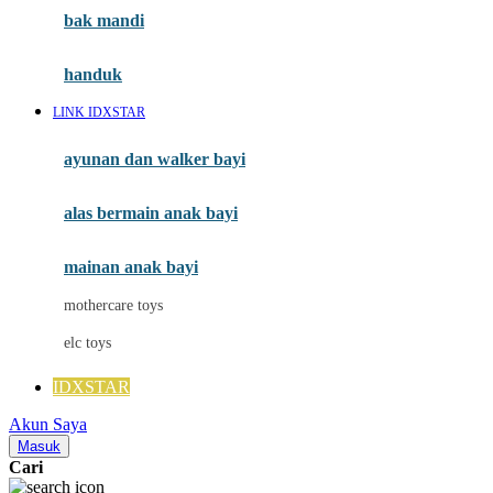
Moby
bak mandi
Momami
handuk
Mothercare
LINK IDXSTAR
Mustela
ayunan dan walker bayi
My Buddy Tag
My K
alas bermain anak bayi
N
mainan anak bayi
Naif
mothercare toys
Nike
elc toys
Nordic Natural
IDXSTAR
Nuby
Akun Saya
Nuna
Masuk
Cari
O