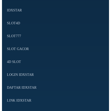
IDXSTAR
SLOT4D
SLOT777
SLOT GACOR
4D SLOT
LOGIN IDXSTAR
DAFTAR IDXSTAR
LINK IDXSTAR