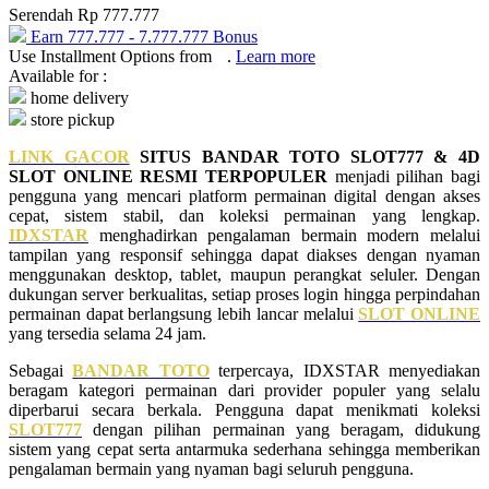
Serendah
Rp 777.777
Q
Earn
777.777
-
7.777.777
Bonus
Use Installment Options from
.
Learn more
QV Baby
Available for :
home delivery
R
store pickup
Real Shades
LINK GACOR
SITUS BANDAR TOTO SLOT777 & 4D
SLOT ONLINE RESMI TERPOPULER
menjadi pilihan bagi
Red Castle
pengguna yang mencari platform permainan digital dengan akses
cepat, sistem stabil, dan koleksi permainan yang lengkap.
Ribbon Madness
IDXSTAR
menghadirkan pengalaman bermain modern melalui
tampilan yang responsif sehingga dapat diakses dengan nyaman
S
menggunakan desktop, tablet, maupun perangkat seluler. Dengan
dukungan server berkualitas, setiap proses login hingga perpindahan
Sebamed
permainan dapat berlangsung lebih lancar melalui
SLOT ONLINE
yang tersedia selama 24 jam.
Silver Cross
Sebagai
BANDAR TOTO
terpercaya, IDXSTAR menyediakan
Simply Idea
beragam kategori permainan dari provider populer yang selalu
diperbarui secara berkala. Pengguna dapat menikmati koleksi
Skip Hop
SLOT777
dengan pilihan permainan yang beragam, didukung
sistem yang cepat serta antarmuka sederhana sehingga memberikan
Spectra
pengalaman bermain yang nyaman bagi seluruh pengguna.