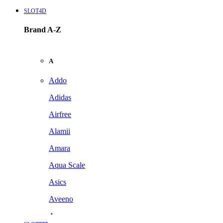
SLOT4D
Brand A-Z
A
Addo
Adidas
Airfree
Alamii
Amara
Aqua Scale
Asics
Aveeno
Awan