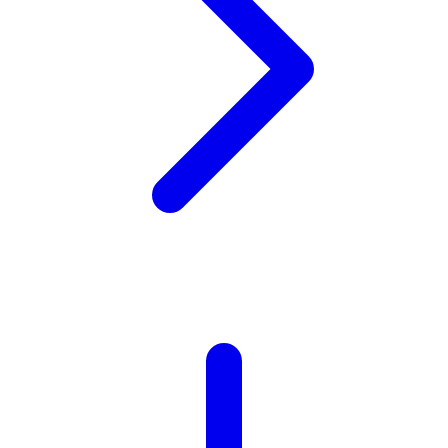
Xootz
Y
Yamatoya
Z
Zaxy
Zoggs
0-9
4Moms
59S