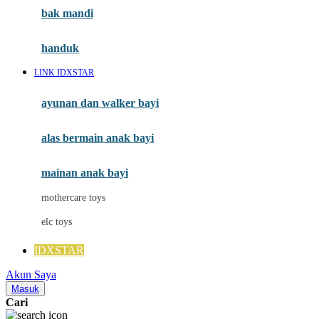
Moby
bak mandi
Momami
handuk
Mothercare
LINK IDXSTAR
Mustela
ayunan dan walker bayi
My Buddy Tag
My K
alas bermain anak bayi
N
mainan anak bayi
Naif
mothercare toys
Nike
elc toys
Nordic Natural
IDXSTAR
Nuby
Akun Saya
Nuna
Masuk
Cari
O