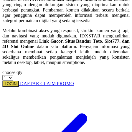
Squishmallows
yang ringan dengan dukungan sistem yang dioptimalkan untuk
berbagai perangkat. Pembaruan konten dilakukan secara berkala
Starbooks
agar pengguna dapat memperoleh informasi terbaru mengenai
kategori permainan digital yang sedang tersedia.
Stick-O
Melalui kombinasi akses yang responsif, struktur konten yang rapi,
Stokke
dan navigasi yang mudah digunakan, IDXSTAR menghadirkan
referensi mengenai
Link Gacor, Situs Bandar Toto, Slot777, dan
Sudocrem
4D Slot Online
dalam satu platform. Penyajian informasi yang
sederhana membuat setiap kategori lebih mudah ditemukan
Sumimo
sekaligus memberikan pengalaman menjelajah yang konsisten
Sunnylife
melalui desktop, tablet, maupun smartphone.
Sun-Staches
choose qty
Swimava
DAFTAR
CLAIM PROMO
LOGIN
T
Tommee Tippee
Trunki
Tutti Bambini