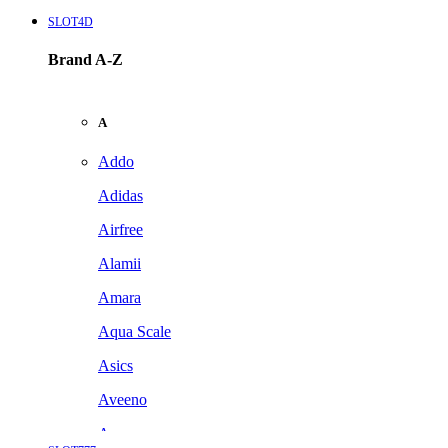
SLOT4D
Brand A-Z
A
Addo
Adidas
Airfree
Alamii
Amara
Aqua Scale
Asics
Aveeno
Awan