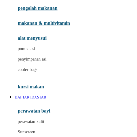
pengolah makanan
Joolz
Jujube
makanan & multivitamin
K
alat menyusui
Kiddycuts
pompa asi
Kumon
penyimpanan asi
L
cooler bags
Leapfrog
kursi makan
Leclerc
DAFTAR IDXSTAR
Lee Vierra
Lillebaby
perawatan bayi
Little Bird Told Me
perawatan kulit
Little Miss Janis
Sunscreen