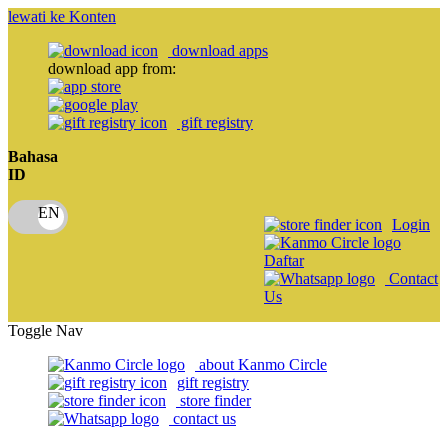
lewati ke Konten
download apps
download app from:
gift registry
Bahasa
ID
Login
Daftar
Contact
Us
Toggle Nav
about Kanmo Circle
gift registry
store finder
contact us