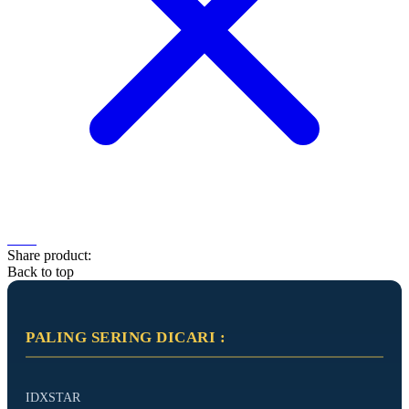
Share product:
Back to top
PALING SERING DICARI :
IDXSTAR