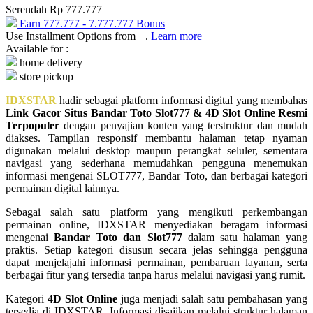
Serendah
Rp 777.777
Q
Earn
777.777
-
7.777.777
Bonus
Use Installment Options from
.
Learn more
QV Baby
Available for :
home delivery
R
store pickup
Real Shades
IDXSTAR
hadir sebagai platform informasi digital yang membahas
Link Gacor Situs Bandar Toto Slot777 & 4D Slot Online Resmi
Red Castle
Terpopuler
dengan penyajian konten yang terstruktur dan mudah
diakses. Tampilan responsif membantu halaman tetap nyaman
Ribbon Madness
digunakan melalui desktop maupun perangkat seluler, sementara
navigasi yang sederhana memudahkan pengguna menemukan
S
informasi mengenai SLOT777, Bandar Toto, dan berbagai kategori
permainan digital lainnya.
Sebamed
Sebagai salah satu platform yang mengikuti perkembangan
Silver Cross
permainan online, IDXSTAR menyediakan beragam informasi
mengenai
Bandar Toto dan Slot777
dalam satu halaman yang
Simply Idea
praktis. Setiap kategori disusun secara jelas sehingga pengguna
dapat menjelajahi informasi permainan, pembaruan layanan, serta
Skip Hop
berbagai fitur yang tersedia tanpa harus melalui navigasi yang rumit.
Spectra
Kategori
4D Slot Online
juga menjadi salah satu pembahasan yang
tersedia di IDXSTAR. Informasi disajikan melalui struktur halaman