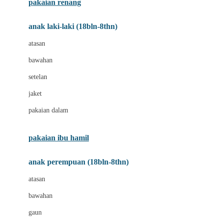
pakaian renang
Bumkins
anak laki-laki (18bln-8thn)
C
atasan
Cetaphil
bawahan
Chicco
setelan
Childlife
jaket
Clevamama
pakaian dalam
Cocolatte
Cottonseeds
pakaian ibu hamil
Cozy N Safe
anak perempuan (18bln-8thn)
Crane
atasan
Cybex
bawahan
D
gaun