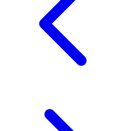
Twistshake
TY Toys
U
V
Veja
Vitaflow
Vtech
W
Waterland
Wellness
X