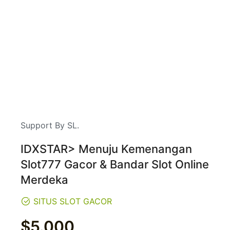
Support By SL.
IDXSTAR> Menuju Kemenangan
Slot777 Gacor & Bandar Slot Online
Merdeka
SITUS SLOT GACOR
Regular
$5.000