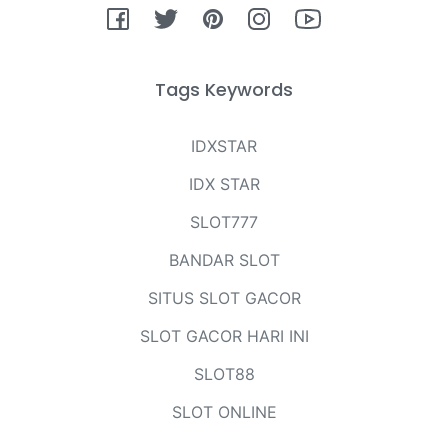
Fb
Tw
Pin
Ins
You
Tags Keywords
IDXSTAR
IDX STAR
SLOT777
BANDAR SLOT
SITUS SLOT GACOR
SLOT GACOR HARI INI
SLOT88
SLOT ONLINE