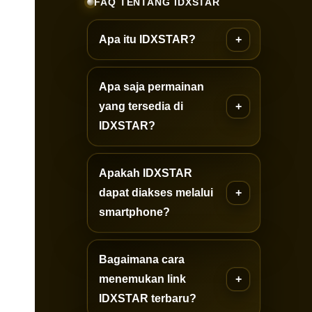
FAQ TENTANG IDXSTAR
Apa itu IDXSTAR?
Apa saja permainan
yang tersedia di
IDXSTAR?
Apakah IDXSTAR
dapat diakses melalui
smartphone?
Bagaimana cara
menemukan link
IDXSTAR terbaru?