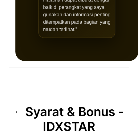
baik di perangkat yang saya
gunakan dan informasi penting
ditempatkan pada bagian yang
mudah terlihat.”
Syarat & Bonus -
IDXSTAR