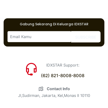
Gabung Sekarang Di Keluarga IDXSTAR
SUBSCRIBE
IDXSTAR Support:
(62) 821-8008-8008
Contact Info
Jl,Sudirman, Jakarta, Kel,Monas II 10110