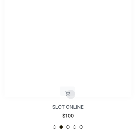
SLOT ONLINE
Regular
$100
price