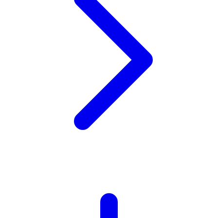
Xootz
Y
Yamatoya
Z
Zaxy
Zoggs
0-9
4Moms
59S