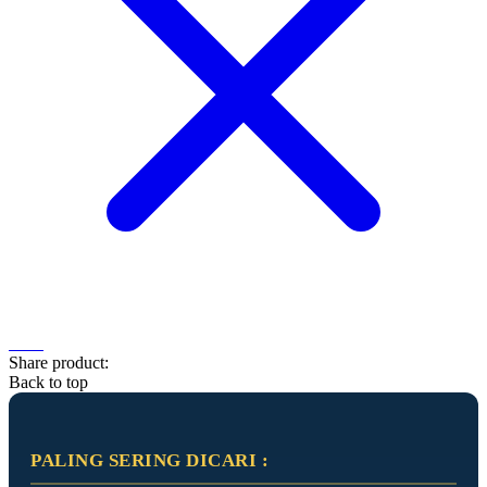
Share product:
Back to top
PALING SERING DICARI :