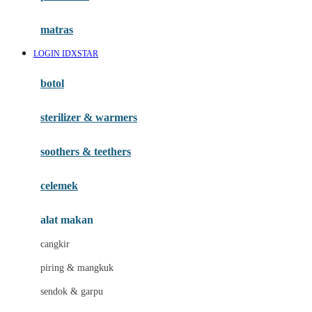
Happy Tummy
Hauck
matras
Havaianas
LOGIN IDXSTAR
Hegen
botol
Hot Wheels
sterilizer & warmers
Hybrid
soothers & teethers
I
Inlacta DHA
celemek
Interlac
alat makan
Ivenet
cangkir
J
piring & mangkuk
Jack N Jill
sendok & garpu
Joie