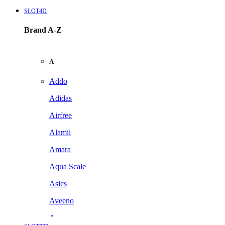
SLOT4D
Brand A-Z
A
Addo
Adidas
Airfree
Alamii
Amara
Aqua Scale
Asics
Aveeno
Awan