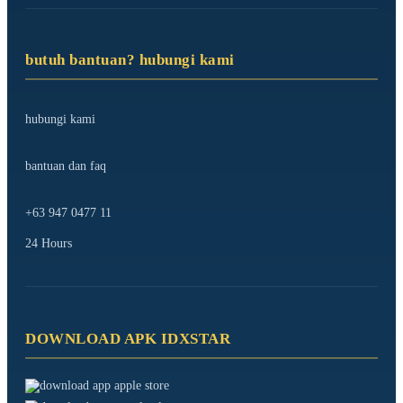
butuh bantuan? hubungi kami
hubungi kami
bantuan dan faq
+63 947 0477 11
24 Hours
DOWNLOAD APK IDXSTAR