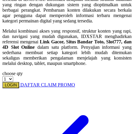
Squishmallows
yang ringan dengan dukungan sistem yang dioptimalkan untuk
berbagai perangkat. Pembaruan konten dilakukan secara berkala
Starbooks
agar pengguna dapat memperoleh informasi terbaru mengenai
kategori permainan digital yang sedang tersedia.
Stick-O
Melalui kombinasi akses yang responsif, struktur konten yang rapi,
Stokke
dan navigasi yang mudah digunakan, IDXSTAR menghadirkan
referensi mengenai
Link Gacor, Situs Bandar Toto, Slot777, dan
Sudocrem
4D Slot Online
dalam satu platform. Penyajian informasi yang
sederhana membuat setiap kategori lebih mudah ditemukan
Sumimo
sekaligus memberikan pengalaman menjelajah yang konsisten
Sunnylife
melalui desktop, tablet, maupun smartphone.
Sun-Staches
choose qty
Swimava
DAFTAR
CLAIM PROMO
LOGIN
T
Tommee Tippee
Trunki
Tutti Bambini