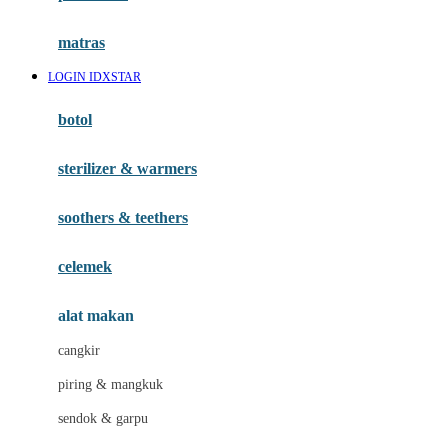
Happy Tummy
Hauck
matras
Havaianas
LOGIN IDXSTAR
Hegen
botol
Hot Wheels
sterilizer & warmers
Hybrid
soothers & teethers
I
Inlacta DHA
celemek
Interlac
alat makan
Ivenet
cangkir
J
piring & mangkuk
Jack N Jill
sendok & garpu
Joie