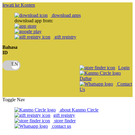
lewati ke Konten
download apps
download app from:
gift registry
Bahasa
ID
Login
Daftar
Contact
Us
Toggle Nav
about Kanmo Circle
gift registry
store finder
contact us