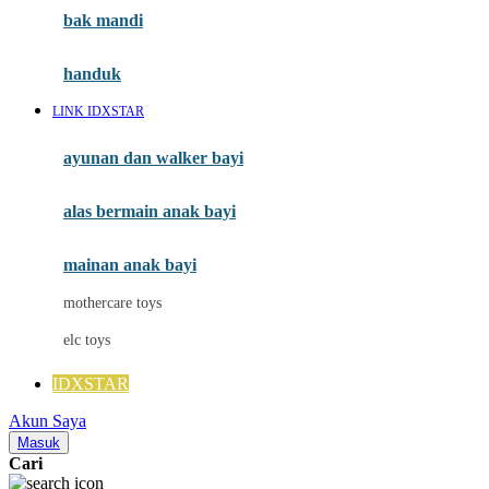
Moby
bak mandi
Momami
handuk
Mothercare
LINK IDXSTAR
Mustela
ayunan dan walker bayi
My Buddy Tag
My K
alas bermain anak bayi
N
mainan anak bayi
Naif
mothercare toys
Nike
elc toys
Nordic Natural
IDXSTAR
Nuby
Akun Saya
Nuna
Masuk
Cari
O