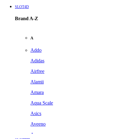
SLOT4D
Brand A-Z
A
Addo
Adidas
Airfree
Alamii
Amara
Aqua Scale
Asics
Aveeno
Awan