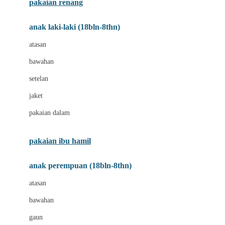
pakaian renang
Bumkins
anak laki-laki (18bln-8thn)
C
atasan
Cetaphil
bawahan
Chicco
setelan
Childlife
jaket
Clevamama
pakaian dalam
Cocolatte
Cottonseeds
pakaian ibu hamil
Cozy N Safe
anak perempuan (18bln-8thn)
Crane
atasan
Cybex
bawahan
D
gaun