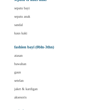
Bio Oil
sepatu bayi
Biolane
sepatu anak
Bite Fighters
sandal
Bizzi Growin
kaus kaki
Blackmores
fashion bayi (0bln-3thn)
Blooming Marvellous
atasan
Bonnels
bawahan
Bravado
gaun
Bruder
setelan
Brush Baby
jaket & kardigan
Buds Organics
aksesoris
Bugaboo
Buggygear