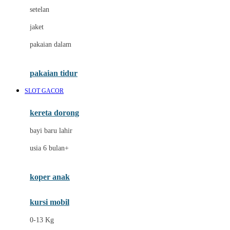
Dae Organics
setelan
Docare
jaket
Doona
pakaian dalam
Down To Earth
Drew
pakaian tidur
Dr. Brown's
SLOT GACOR
E
kereta dorong
ELC
bayi baru lahir
Ergobaby
usia 6 bulan+
Expert Care
koper anak
Ezyroller
kursi mobil
F
0-13 Kg
Felt So Sweet