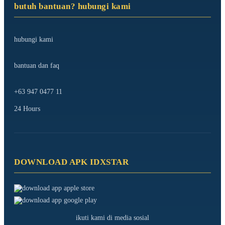
butuh bantuan? hubungi kami
hubungi kami
bantuan dan faq
+63 947 0477 11
24 Hours
DOWNLOAD APK IDXSTAR
ikuti kami di media sosial