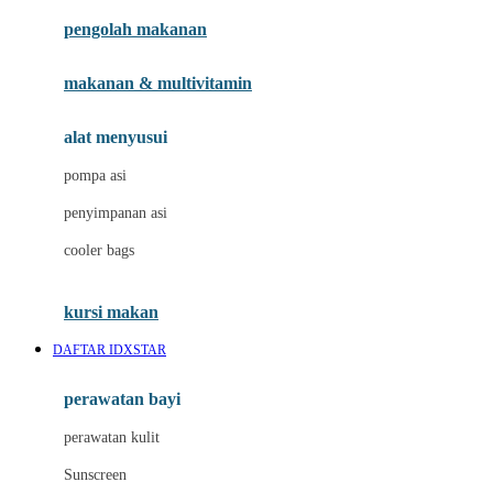
pengolah makanan
Joolz
Jujube
makanan & multivitamin
K
alat menyusui
Kiddycuts
pompa asi
Kumon
penyimpanan asi
L
cooler bags
Leapfrog
kursi makan
Leclerc
DAFTAR IDXSTAR
Lee Vierra
Lillebaby
perawatan bayi
Little Bird Told Me
perawatan kulit
Little Miss Janis
Sunscreen