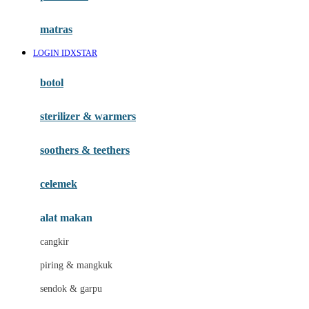
Happy Tummy
Hauck
matras
Havaianas
LOGIN IDXSTAR
Hegen
botol
Hot Wheels
sterilizer & warmers
Hybrid
soothers & teethers
I
Inlacta DHA
celemek
Interlac
alat makan
Ivenet
cangkir
J
piring & mangkuk
Jack N Jill
sendok & garpu
Joie