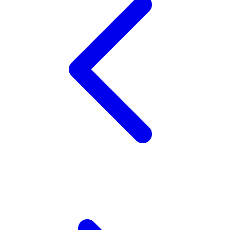
Twistshake
TY Toys
U
V
Veja
Vitaflow
Vtech
W
Waterland
Wellness
X