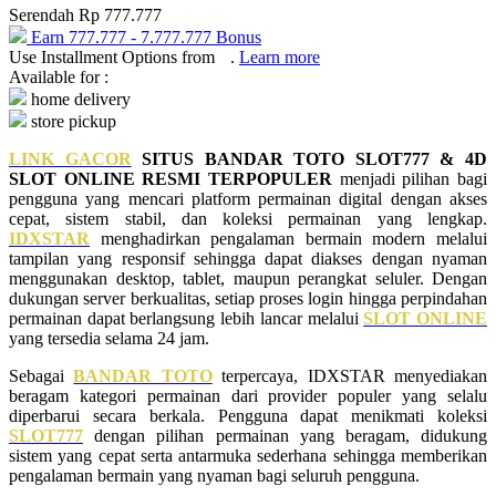
Serendah
Rp 777.777
Q
Earn
777.777
-
7.777.777
Bonus
Use Installment Options from
.
Learn more
QV Baby
Available for :
home delivery
R
store pickup
Real Shades
LINK GACOR
SITUS BANDAR TOTO SLOT777 & 4D
SLOT ONLINE RESMI TERPOPULER
menjadi pilihan bagi
Red Castle
pengguna yang mencari platform permainan digital dengan akses
cepat, sistem stabil, dan koleksi permainan yang lengkap.
Ribbon Madness
IDXSTAR
menghadirkan pengalaman bermain modern melalui
tampilan yang responsif sehingga dapat diakses dengan nyaman
S
menggunakan desktop, tablet, maupun perangkat seluler. Dengan
dukungan server berkualitas, setiap proses login hingga perpindahan
Sebamed
permainan dapat berlangsung lebih lancar melalui
SLOT ONLINE
yang tersedia selama 24 jam.
Silver Cross
Sebagai
BANDAR TOTO
terpercaya, IDXSTAR menyediakan
Simply Idea
beragam kategori permainan dari provider populer yang selalu
diperbarui secara berkala. Pengguna dapat menikmati koleksi
Skip Hop
SLOT777
dengan pilihan permainan yang beragam, didukung
sistem yang cepat serta antarmuka sederhana sehingga memberikan
Spectra
pengalaman bermain yang nyaman bagi seluruh pengguna.