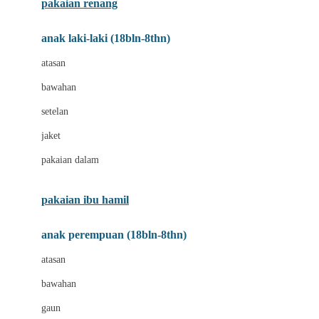
pakaian renang
Bumkins
anak laki-laki (18bln-8thn)
C
atasan
Cetaphil
bawahan
Chicco
setelan
Childlife
jaket
Clevamama
pakaian dalam
Cocolatte
Cottonseeds
pakaian ibu hamil
Cozy N Safe
anak perempuan (18bln-8thn)
Crane
atasan
Cybex
bawahan
D
gaun