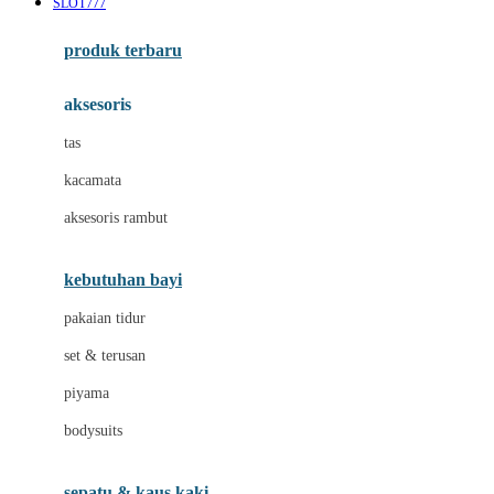
SLOT777
Azetabio
produk terbaru
B
aksesoris
Baabaasheepz
tas
Babiators
kacamata
Baby Dove
aksesoris rambut
Baby Jogger
Baby Rovega
kebutuhan bayi
Babybee
pakaian tidur
Banana Boat
set & terusan
Banz
piyama
Barbie
bodysuits
Beaba
Beauty Barn
sepatu & kaus kaki